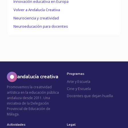
Innovación educativa en Europa
Volver a Andalucía Creativa
Neurociencia y creatividad
Neuroeducación para docentes
Programas
andalucía creativa
Arte y Escuela
Promovemos la creatividad
Cine y Escuela
artística en la educación pública
Docentes que dejan huella
andaluza desde 2011. Una
iniciativa de la Delegación
Provincial de Educación de
Málaga.
Actividades
Legal